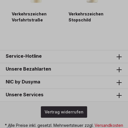
Verkehrszeichen
Verkehrszeichen
V
Vorfahrtstraße
Stopschild
P
5,40 €*
5,40 €*
5
Service-Hotline
Unsere Bezahlarten
NIC by Dusyma
Unsere Services
Vertrag widerrufen
* Alle Preise inkl. gesetzl. Mehrwertsteuer zzgl.
Versandkosten