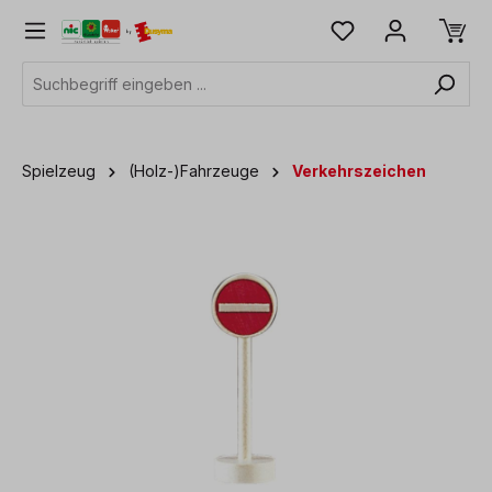
alt springen
Spielzeug
(Holz-)Fahrzeuge
Verkehrszeichen
Bildergalerie überspringen