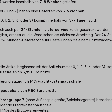
 9) werden innerhalb von
7-8 Wochen
geliefert.
mer 6 und 7) haben eine Lieferzeit von
5-6 Wochen
.
 0, 1, 2, 5, 6, oder 8) kommt innerhalb von
3-7 Tagen
zu dir.
sch auch per
24-Stunden-Lieferservice
zu dir geschickt werden, 
ibst, erhältst du die Ware schon am nächsten Arbeitstag. Der 24-St
24-Stunden-Lieferservice für Bestellungen mit einem Bruttowarenwer
alle Artikel beginnend mit der Artikelnummer 0, 1, 2, 5, 6, oder 8), s
uschale von 5,95 Euro
brutto.
eferung
zuzüglich 14% Frachtkostenpauschale
.
pauschale von 9,50 Euro brutto
.
Warengruppe 7
(ohne Außenspielgeräte/Spielplatzgeräte) berechnen
folgende Frachtkostenpauschale:
l
14%
des Bruttowarenwertes.