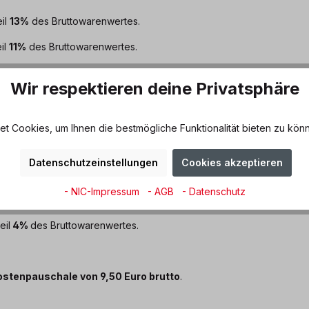
il
13%
des Bruttowarenwertes.
il
11%
des Bruttowarenwertes.
eil
10%
des Bruttowarenwertes.
Wir respektieren deine Privatsphäre
il
9%
des Bruttowarenwertes.
il
8%
des Bruttowarenwertes.
 Cookies, um Ihnen die bestmögliche Funktionalität bieten zu könn
il
7%
des Bruttowarenwertes.
Datenschutzeinstellungen
Cookies akzeptieren
il
6%
des Bruttowarenwertes.
- NIC-Impressum
- AGB
- Datenschutz
il
5%
des Bruttowarenwertes.
eil
4%
des Bruttowarenwertes.
ostenpauschale von 9,50 Euro brutto
.