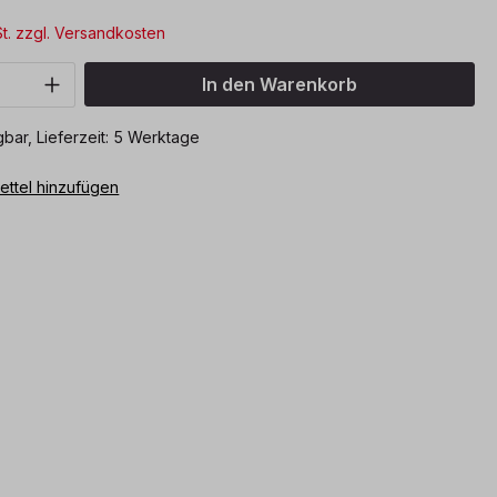
St. zzgl. Versandkosten
Anzahl: Gib den gewünschten Wert ein o
In den Warenkorb
bar, Lieferzeit: 5 Werktage
ttel hinzufügen