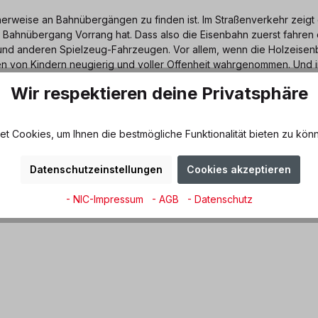
herweise an Bahnübergängen zu finden ist. Im Straßenverkehr zeigt
 Bahnübergang Vorrang hat. Dass also die Eisenbahn zuerst fahren
 und anderen Spielzeug-Fahrzeugen. Vor allem, wenn die Holzeisenba
rden von Kindern neugierig und voller Offenheit wahrgenommen. Und 
rzeuge einfach mit dazu. Da werden Straßen gebaut, Parkhäuser, Pol
Wir respektieren deine Privatsphäre
hter“ zu machen, freuen sich Kinder, wenn sie durch Verkehrszeiche
i die Bedeutung der einzelnen Verkehrszeichen kennen.
 Cookies, um Ihnen die bestmögliche Funktionalität bieten zu könn
ckskäfer®
Datenschutzeinstellungen
Cookies akzeptieren
4 Jahre
- NIC-Impressum
- AGB
- Datenschutz