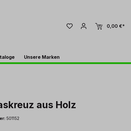
0,00 €*
taloge
Unsere Marken
askreuz aus Holz
er:
501152