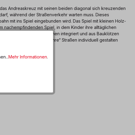
 das Andreaskreuz mit seinen beiden diagonal sich kreuzenden
 darf, während der Straßenverkehr warten muss. Dieses
hn mit ins Spiel eingebunden wird. Das Spiel mit kleinen Holz-
im nachempfindenden Spiel, in dem Kinder ihre alltäglichen
izei- oder Feuerwehrstationen integriert und aus Bauklötzen
n, Ampeln und Pylonen „ihre“ Straßen individuell gestalten
en...
Mehr Informationen
.