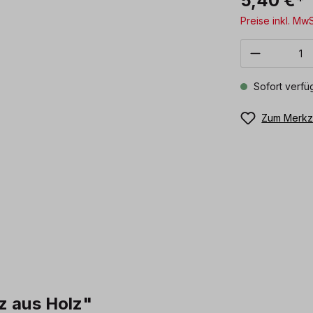
5,40 €*
Preise inkl. Mw
Produkt 
Sofort verfüg
Zum Merkze
z aus Holz"