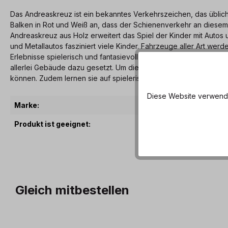
Das Andreaskreuz ist ein bekanntes Verkehrszeichen, das üblic
Balken in Rot und Weiß an, dass der Schienenverkehr an diesem
Andreaskreuz aus Holz erweitert das Spiel der Kinder mit Autos
und Metallautos fasziniert viele Kinder. Fahrzeuge aller Art we
Erlebnisse spielerisch und fantasievoll aufgreifen, gehören Fah
allerlei Gebäude dazu gesetzt. Um die Verkehrsführung noch „ec
können. Zudem lernen sie auf spielerische Weise ganz nebenbe
Diese Website verwendet
Marke:
Glü
Produkt ist geeignet:
ab 
Gleich mitbestellen
Produktgalerie überspringen