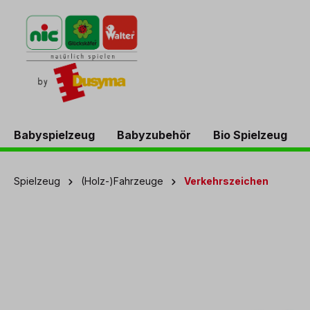
springen
Zur Hauptnavigation springen
Babyspielzeug
Babyzubehör
Bio Spielzeug
Spielzeug
(Holz-)Fahrzeuge
Verkehrszeichen
Bildergalerie überspringen