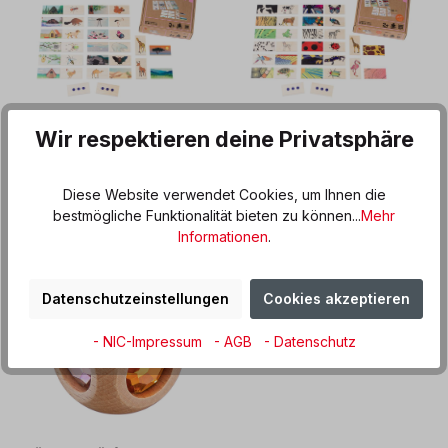
Wir respektieren deine Privatsphäre
Wo Tiere leben
Tierkleider
Diese Website verwendet Cookies, um Ihnen die
bestmögliche Funktionalität bieten zu können...
Mehr
33,50 €*
34,50 €*
Informationen
.
Datenschutzeinstellungen
Cookies akzeptieren
- NIC-Impressum
- AGB
- Datenschutz