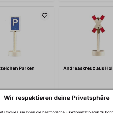
zeichen Parken
Andreaskreuz aus Hol
5,40 €*
Wir respektieren deine Privatsphäre
 Cookies, um Ihnen die bestmögliche Funktionalität bieten zu könn