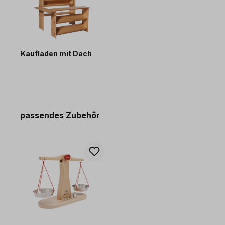
Kaufladen mit Dach
529,00 €*
Produktgalerie überspringen
passendes Zubehör