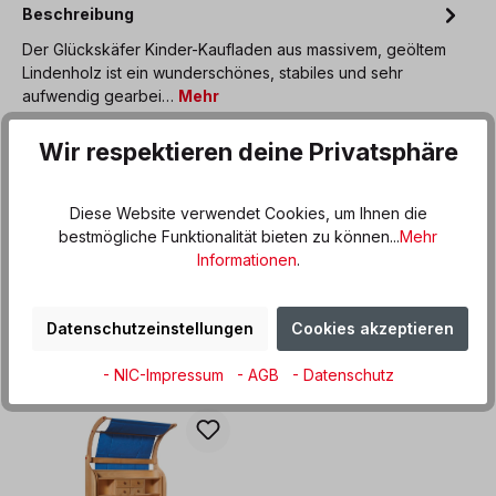
Beschreibung
Der Glückskäfer Kinder-Kaufladen aus massivem, geöltem
Lindenholz ist ein wunderschönes, stabiles und sehr
aufwendig gearbei…
Mehr
Produktdaten
Wir respektieren deine Privatsphäre
Informationen und Hinweise
Diese Website verwendet Cookies, um Ihnen die
bestmögliche Funktionalität bieten zu können...
Mehr
Informationen
.
Datenschutzeinstellungen
Cookies akzeptieren
Produktgalerie überspringen
Könnte auch gefallen
- NIC-Impressum
- AGB
- Datenschutz