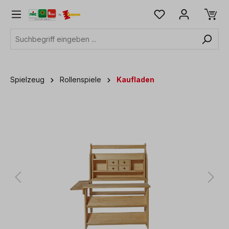
alt springen
Spielzeug
Rollenspiele
Kaufladen
Bildergalerie überspringen