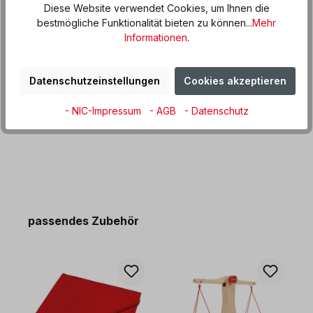
Diese Website verwendet Cookies, um Ihnen die
Beschreibung
bestmögliche Funktionalität bieten zu können...
Mehr
Der Glückskäfer Kinder-Kaufladen aus massivem, geöltem
Informationen
.
Lindenholz ist ein wunderschönes, stabiles und sehr
aufwendig gearbei…
Mehr
Datenschutzeinstellungen
Cookies akzeptieren
Produktdaten
Informationen und Hinweise
- NIC-Impressum
- AGB
- Datenschutz
Produktgalerie überspringen
passendes Zubehör