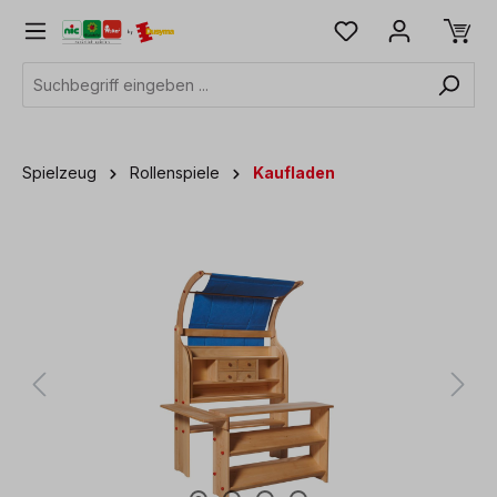
alt springen
Spielzeug
Rollenspiele
Kaufladen
Bildergalerie überspringen