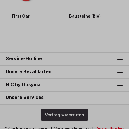
First Car
Bausteine (Bio)
G
25,90 €*
49,90 €*
2
Service-Hotline
Unsere Bezahlarten
NIC by Dusyma
Unsere Services
Vertrag widerrufen
* Alle Preise inkl. gesetzl. Mehrwertsteuer zzgl.
Versandkosten