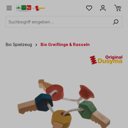
alt springen
Bio Spielzeug
Bio Greiflinge & Rasseln
Bildergalerie überspringen