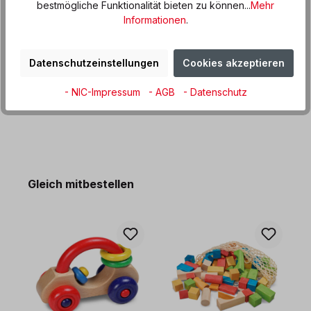
bestmögliche Funktionalität bieten zu können...
Mehr
die Schlüsselbunde auf kleine Kinder und Babys ausüben?
Informationen
.
Das ideale Ba…
Mehr
Produktdaten
Datenschutzeinstellungen
Cookies akzeptieren
Informationen und Hinweise
- NIC-Impressum
- AGB
- Datenschutz
Produktgalerie überspringen
Gleich mitbestellen