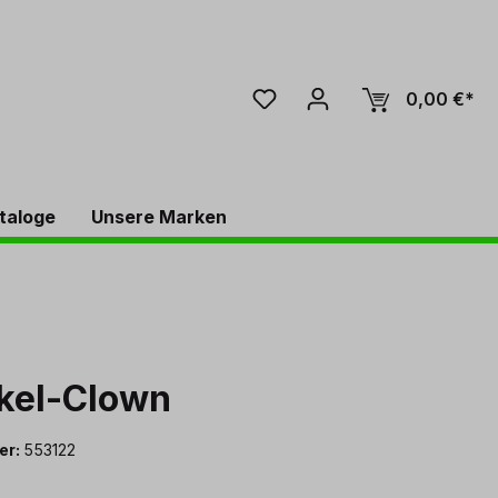
0,00 €*
taloge
Unsere Marken
kel-Clown
er:
553122