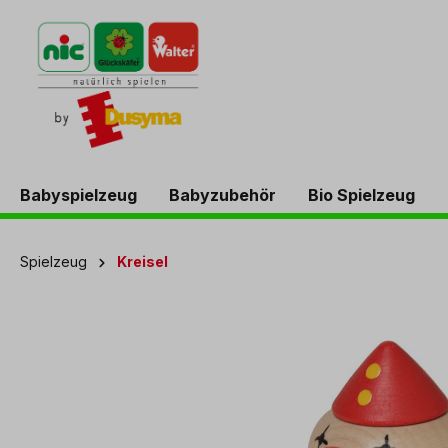
springen
Zur Hauptnavigation springen
Babyspielzeug
Babyzubehör
Bio Spielzeug
Spielzeug
Kreisel
Bildergalerie überspringen