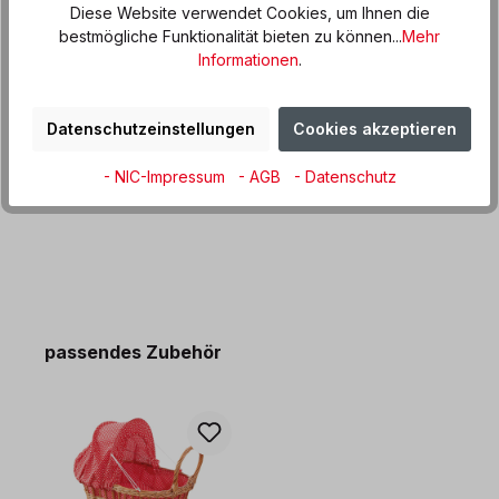
Diese Website verwendet Cookies, um Ihnen die
Beschreibung
bestmögliche Funktionalität bieten zu können...
Mehr
Die Neugeborenen Babypuppe wurde in liebevoller
Informationen
.
Handarbeit aus weichem Stoff genäht. Sie ist mit
Bewegungsperlen gefüllt, so…
Mehr
Datenschutzeinstellungen
Cookies akzeptieren
Produktdaten
Informationen und Hinweise
- NIC-Impressum
- AGB
- Datenschutz
Produktgalerie überspringen
passendes Zubehör