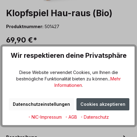
Klopfspiel Hau-raus (Bio)
Produktnummer:
501427
69,90 €*
Preise inkl. MwSt. zzgl. Versandkosten
Wir respektieren deine Privatsphäre
Diese Website verwendet Cookies, um Ihnen die
Benachrichtigen Sie mich
bestmögliche Funktionalität bieten zu können...
Mehr
Informationen
.
Derzeit ist das Produkt nicht verfügbar, wir
benachrichtigen Sie gern per E-Mail
Datenschutzeinstellungen
Cookies akzeptieren
Zum Merkzettel hinzufügen
- NIC-Impressum
- AGB
- Datenschutz