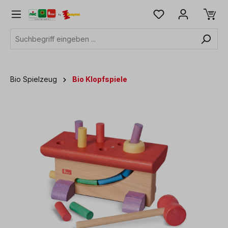
alt springen
Bio Spielzeug
Bio Klopfspiele
Bildergalerie überspringen