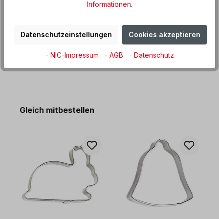
Informationen
.
Produktdaten
Informationen und Hinweise
Datenschutzeinstellungen
Cookies akzeptieren
- NIC-Impressum
- AGB
- Datenschutz
Produktgalerie überspringen
Gleich mitbestellen