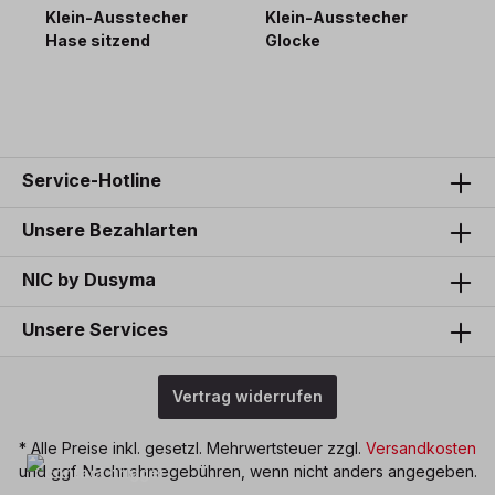
Klein-Ausstecher
Klein-Ausstecher
K
Hase sitzend
Glocke
1,90 €*
1,90 €*
1
Service-Hotline
Unsere Bezahlarten
NIC by Dusyma
Unsere Services
Vertrag widerrufen
* Alle Preise inkl. gesetzl. Mehrwertsteuer zzgl.
Versandkosten
und ggf. Nachnahmegebühren, wenn nicht anders angegeben.