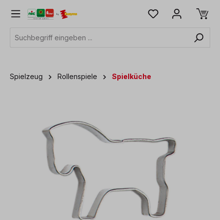
alt springen
Spielzeug
Rollenspiele
Spielküche
Bildergalerie überspringen