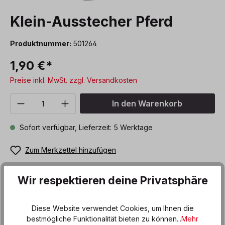
Klein-Ausstecher Pferd
Produktnummer:
501264
1,90 €*
Preise inkl. MwSt. zzgl. Versandkosten
Produkt Anzahl: Gib den gewünschten We
In den Warenkorb
Sofort verfügbar, Lieferzeit: 5 Werktage
Zum Merkzettel hinzufügen
Wir respektieren deine Privatsphäre
Beschreibung
Nicht nur zum Kindergeburtstag oder in der Advents- und
Diese Website verwendet Cookies, um Ihnen die
Weihnachtszeit lassen sich mit dem Ausstecher in der Form
bestmögliche Funktionalität bieten zu können...
Mehr
eines Pfer…
Mehr