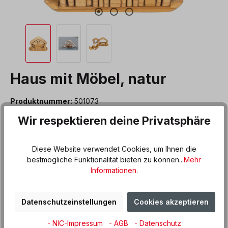
Haus mit Möbel, natur
Produktnummer:
501073
Wir respektieren deine Privatsphäre
49,90 €*
Preise inkl. MwSt. zzgl. Versandkosten
Diese Website verwendet Cookies, um Ihnen die
bestmögliche Funktionalität bieten zu können...
Mehr
Informationen
.
Benachrichtigen Sie mich
Datenschutzeinstellungen
Cookies akzeptieren
Derzeit ist das Produkt nicht verfügbar, wir
- NIC-Impressum
- AGB
- Datenschutz
benachrichtigen Sie gern per E-Mail