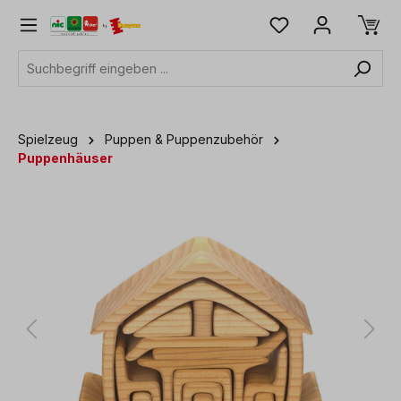
alt springen
Spielzeug
Puppen & Puppenzubehör
Puppenhäuser
Bildergalerie überspringen