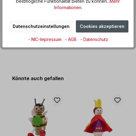
bestmögliche Funktionalität bieten zu können...
Mehr
Kasperle höchstpersönlich zum Ehrentag vorbei. Die
Informationen
.
wunderschön und…
Mehr
Produktdaten
Datenschutzeinstellungen
Cookies akzeptieren
Informationen und Hinweise
- NIC-Impressum
- AGB
- Datenschutz
Produktgalerie überspringen
Könnte auch gefallen