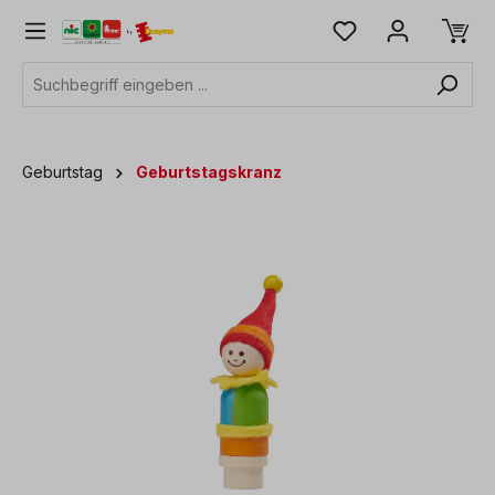
alt springen
Geburtstag
Geburtstagskranz
Bildergalerie überspringen