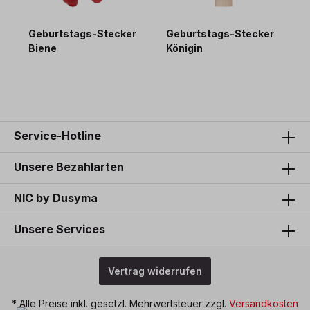
Geburtstags-Stecker
Geburtstags-Stecker
G
Biene
Königin
P
8,40 €*
9,40 €*
9
Service-Hotline
Unsere Bezahlarten
NIC by Dusyma
Unsere Services
Vertrag widerrufen
* Alle Preise inkl. gesetzl. Mehrwertsteuer zzgl.
Versandkosten