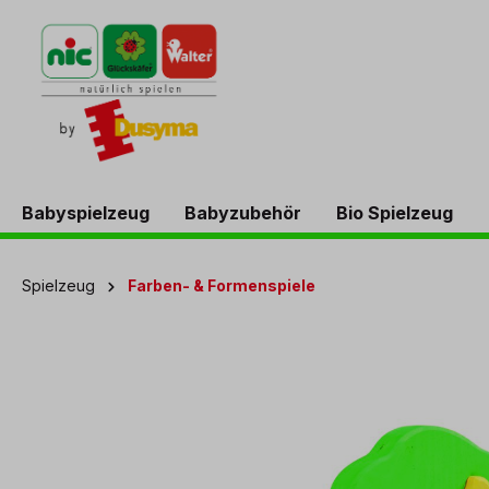
springen
Zur Hauptnavigation springen
Babyspielzeug
Babyzubehör
Bio Spielzeug
Spielzeug
Farben- & Formenspiele
Bildergalerie überspringen