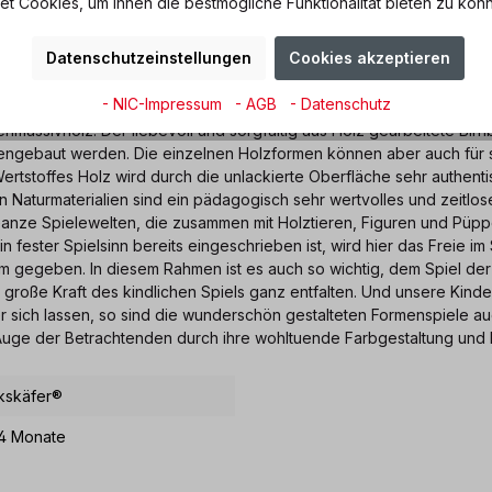
 Cookies, um Ihnen die bestmögliche Funktionalität bieten zu könn
Datenschutzeinstellungen
Cookies akzeptieren
- NIC-Impressum
- AGB
- Datenschutz
ssivholz. Der liebevoll und sorgfältig aus Holz gearbeitete Birnb
mmengebaut werden. Die einzelnen Holzformen können aber auch für
tstoffes Holz wird durch die unlackierte Oberfläche sehr authenti
 Naturmaterialien sind ein pädagogisch sehr wertvolles und zeitloses
anze Spielewelten, die zusammen mit Holztieren, Figuren und Püpp
fester Spielsinn bereits eingeschrieben ist, wird hier das Freie i
aum gegeben. In diesem Rahmen ist es auch so wichtig, dem Spiel 
 große Kraft des kindlichen Spiels ganz entfalten. Und unsere Kinde
ter sich lassen, so sind die wunderschön gestalteten Formenspiele 
s Auge der Betrachtenden durch ihre wohltuende Farbgestaltung un
kskäfer®
4 Monate