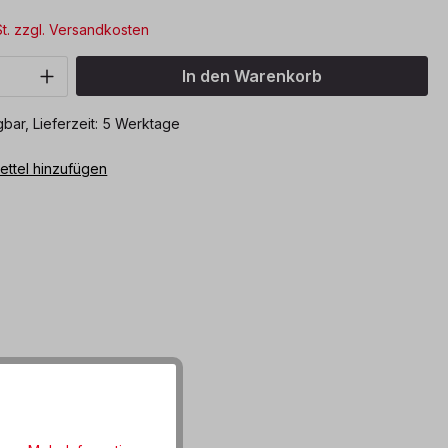
*
St. zzgl. Versandkosten
Anzahl: Gib den gewünschten Wert ein o
In den Warenkorb
bar, Lieferzeit: 5 Werktage
ttel hinzufügen