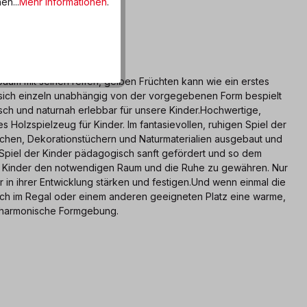
en...
Mehr Informationen
.
aum mit seinen reifen, gelben Früchten kann wie ein erstes
 sich einzeln unabhängig von der vorgegebenen Form bespielt
sch und naturnah erlebbar für unsere Kinder.Hochwertige,
 Holzspielzeug für Kinder. Im fantasievollen, ruhigen Spiel der
chen, Dekorationstüchern und Naturmaterialien ausgebaut und
m Spiel der Kinder pädagogisch sanft gefördert und so dem
der Kinder den notwendigen Raum und die Ruhe zu gewähren. Nur
r in ihrer Entwicklung stärken und festigen.Und wenn einmal die
auch im Regal oder einem anderen geeigneten Platz eine warme,
d harmonische Formgebung.