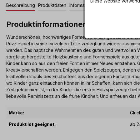
Diese Website verwendet
Beschreibung
Produktdaten
Informationen und Hinweise
Produktinformationen "Birnbaum"
Wunderschönes, hochwertiges Formenspiel aus gebeiztem Lindenma
Puzzlespiel in seine einzelnen Teile zerlegt und wieder zusa
werden. Das haptische Wahrnehmen des guten und wertvollen Wer
sorgfältig hergestellte Holzbausteine und Formenspiele aus guten
Kinder kann so aus den freien Formen immer Neues entstehen. G
kreativ erschaffen werden. Entgegen den Spielzeugen, denen ein 
kraftvollen Impuls des Erschaffens aus der eigenen Fantasie R
wo Kinder ganz eintauchen können in ihr Schaffen, kann sich die
Zeit gekommen ist, in der Kinder die ersten Holzspielzeuge hin
liebevolle Reminiszenz an die frühe Kindheit. Und erfreuen da
Marke:
Glüc
Produkt ist geeignet:
ab 2