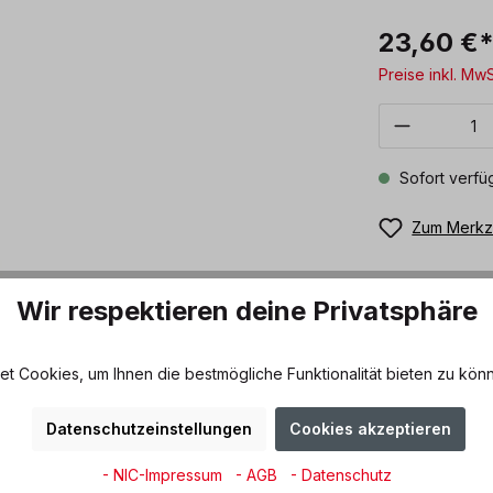
23,60 €
Preise inkl. Mw
Produkt 
Sofort verfüg
Zum Merkze
Wir respektieren deine Privatsphäre
 Cookies, um Ihnen die bestmögliche Funktionalität bieten zu könn
Datenschutzeinstellungen
Cookies akzeptieren
tte 36-38 cm, cognac-farben"
- NIC-Impressum
- AGB
- Datenschutz