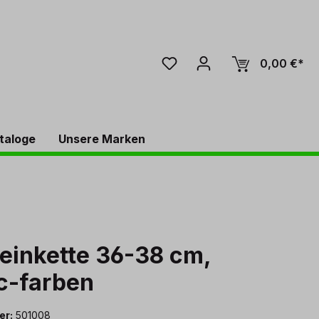
0,00 €*
taloge
Unsere Marken
einkette 36-38 cm,
c-farben
er:
501008