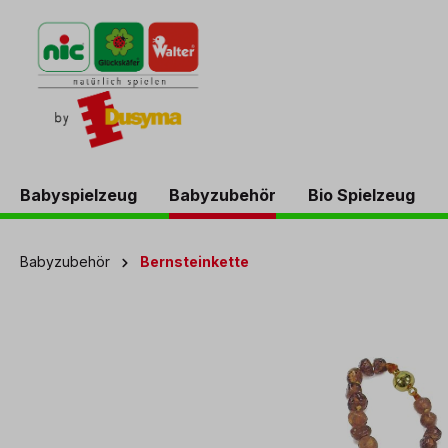
springen
Zur Hauptnavigation springen
Babyspielzeug
Babyzubehör
Bio Spielzeug
Babyzubehör
Bernsteinkette
Bildergalerie überspringen