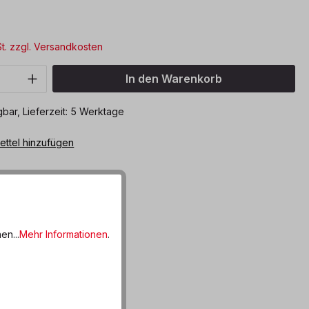
*
St. zzgl. Versandkosten
Anzahl: Gib den gewünschten Wert ein o
In den Warenkorb
bar, Lieferzeit: 5 Werktage
ttel hinzufügen
en...
Mehr Informationen
.